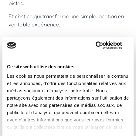
pistes.
Et c’est ce qui transforme une simple location en
véritable expérience.
50 ans d’évolution… sans
perdre l’essentiel
Ce site web utilise des cookies.
Depuis l’ouverture de la station en 1971 avec
Les cookies nous permettent de personnaliser le contenu
seulement quelques infrastructures, Val Thorens
et les annonces, d'offrir des fonctionnalités relatives aux
est devenue une référence mondiale.
médias sociaux et d'analyser notre trafic. Nous
partageons également des informations sur l'utilisation de
Le matériel a évolué. Les pratiques aussi. Mais
notre site avec nos partenaires de médias sociaux, de
chez Eskiador, une chose n’a jamais changé : le
publicité et d'analyse, qui peuvent combiner celles-ci
sens du service.
avec d'autres informations que vous leur avez fournies
ou qu'ils ont collectées lors de votre utilisation de leurs
Toujours prendre le temps. Toujours conseiller.
services.