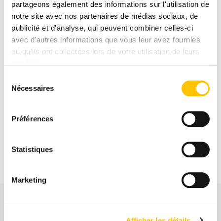
partageons également des informations sur l'utilisation de
notre site avec nos partenaires de médias sociaux, de
publicité et d'analyse, qui peuvent combiner celles-ci
J'accepte le traitement de mes informations dans le cadre de ma demande,
conformément à la
politique de confidentialité de ce site.
avec d'autres informations que vous leur avez fournies
ou qu'ils ont collectées lors de votre utilisation de leurs
services.
ENVOYER
Sélection
Nécessaires
du
consentement
Préférences
Statistiques
Nous trouver
Marketing
à Val Thorens
Afficher les détails