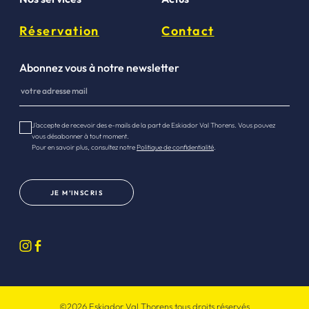
Réservation
Contact
Abonnez vous à notre newsletter
J’accepte de recevoir des e-mails de la part de Eskiador Val Thorens. Vous pouvez
vous désabonner à tout moment.
Pour en savoir plus, consultez notre
Politique de confidentialité
.
JE M’INSCRIS
©2026 Eskiador Val Thorens tous droits réservés