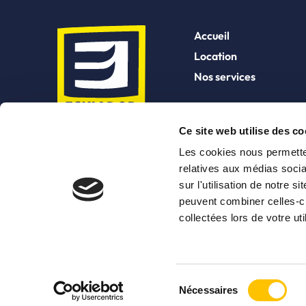
Accueil
Location
Nos services
Réservation
Ce site web utilise des co
Les cookies nous permetten
relatives aux médias socia
sur l'utilisation de notre 
peuvent combiner celles-ci
collectées lors de votre uti
Sélection
Nécessaires
©2026 Eskiador Val Thorens tous droits réservés
du