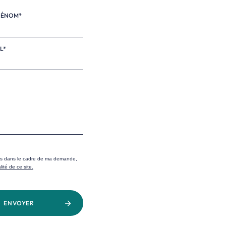
RÉNOM*
L*
ons dans le cadre de ma demande,
lité de ce site.
ENVOYER