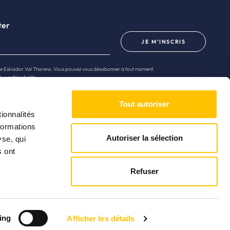
ter
JE M’INSCRIS
 de Eskiador Val Thorens. Vous pouvez vous désabonner à tout moment.
de confidentialité
.
Tout autoriser
ionnalités
formations
Autoriser la sélection
yse, qui
s ont
Refuser
ing
Afficher les détails
Mentions légales
site by Merci Creative