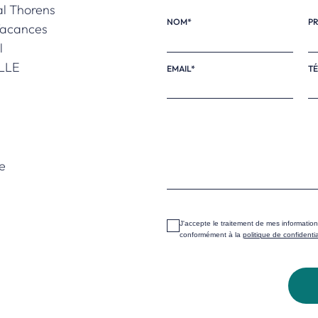
al Thorens
NOM*
P
Vacances
l
LLE
EMAIL*
TÉ
e
J'accepte le traitement de mes informati
conformément à la
politique de confidentia