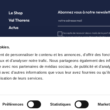
Abonnez vous à notre newslet
Le Shop
Val Thorens
Actus
J’accepte de recevoir des e-mails de la part
Pour en savoir plus, consultez notre
Politique 
Contact
okies.
t de personnaliser le contenu et les annonces, d'offrir des fonct
ux et d'analyser notre trafic. Nous partageons également des in
site avec nos partenaires de médias sociaux, de publicité et d'anal
 avec d'autres informations que vous leur avez fournies ou qu'il
lisation de leurs services.
Préférences
Statistiques
Market