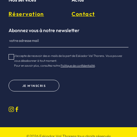
Réservation
Contact
Abonnez vous à notre newsletter
J’accepte de recevoir des e-mails de la part de Eskiador Val Thorens. Vous pouvez
vous désabonner à tout moment.
Pour en savoir plus, consultez notre
Politique de confidentialité
.
JE M’INSCRIS
©2026 Eskiador Val Thorens tous droits réservés