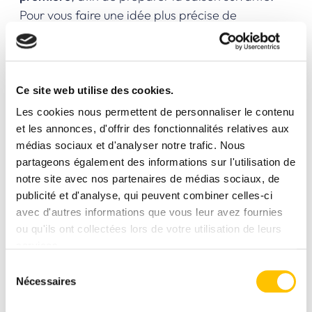
Pour vous faire une idée plus précise de
l’événement, n’hésitez pas à consulter la
vidéo
récapitulative du Ski Force 2025
.
Ce lundi 19 janvier, une partie de l’équipe
Ce site web utilise des cookies.
de
Sport 2000 Eskiador
a ainsi fait le
Les cookies nous permettent de personnaliser le contenu
déplacement à Courchevel pour discuter avec
et les annonces, d'offrir des fonctionnalités relatives aux
les fournisseurs, découvrir les nouveautés,
médias sociaux et d'analyser notre trafic. Nous
essayer divers modèles de ski sur le domaine
partageons également des informations sur l'utilisation de
skiable, etc.
notre site avec nos partenaires de médias sociaux, de
Les plus grands noms de la glisse étaient
publicité et d'analyse, qui peuvent combiner celles-ci
représentés, ce qui nous a permis de
tester des
avec d'autres informations que vous leur avez fournies
ou qu'ils ont collectées lors de votre utilisation de leurs
skis et chaussures
de marques de référence
services.
comme
Atomic, Salomon, Elan, Head, Blizzard,
Sélection
Racoon, Rossignol, Dynastar et Scott
. Reste
Nécessaires
du
maintenant à déterminer quels modèles précis
consentement
viendront agrémenter les rayons de