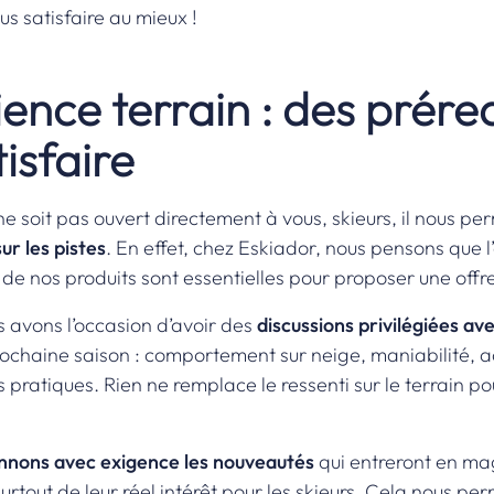
s satisfaire au mieux !
ience terrain : des prére
isfaire
ne soit pas ouvert directement à vous, skieurs, il nous p
r les pistes
. En effet, chez Eskiador, nous pensons que l
 de nos produits sont essentielles pour proposer une offr
s avons l’occasion d’avoir des
discussions privilégiées av
prochaine saison : comportement sur neige, maniabilité, 
s pratiques. Rien ne remplace le ressenti sur le terrain p
onnons avec exigence les nouveautés
qui entreront en ma
rtout de leur réel intérêt pour les skieurs. Cela nous perm