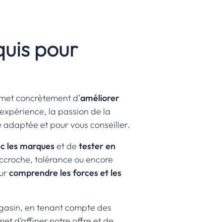
quis pour
ermet concrètement d’
améliorer
’expérience, la passion de la
e adaptée et pour vous conseiller.
ec les marques
et de
tester en
accroche, tolérance ou encore
our
comprendre les forces et les
gasin, en tenant compte des
et d’affiner notre offre et de