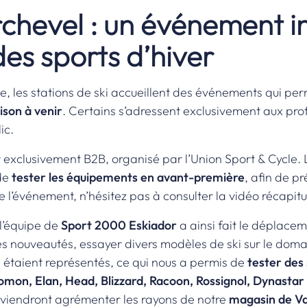
rchevel : un événement 
des sports d’hiver
le, les stations de ski accueillent des événements qui p
ison à venir
. Certains s’adressent exclusivement aux profe
ic.
exclusivement B2B, organisé par l’Union Sport & Cycle. L’o
 de
tester les équipements en avant-première
, afin de p
e l’événement, n’hésitez pas à consulter la
vidéo récapitu
 l’équipe de
Sport 2000 Eskiador
a ainsi fait le déplace
les nouveautés, essayer divers modèles de ski sur le domai
e étaient représentés, ce qui nous a permis de
tester des 
omon, Elan, Head, Blizzard, Racoon, Rossignol, Dynastar 
 viendront agrémenter les rayons de notre
magasin de Va