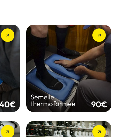
Semelle thermoformée
Semelle sur mesure pour un
maintien maximal
Semelle
RÉSERVER
40€
90€
thermoformée