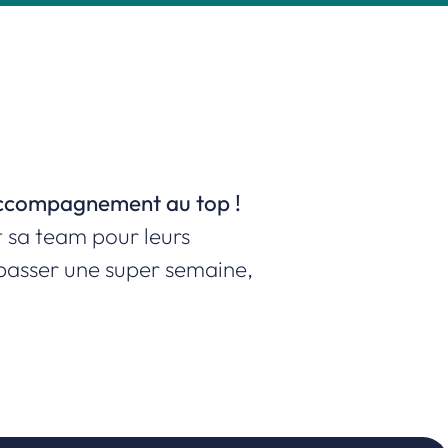
accompagnement au top !
boutique !
 sa team pour leurs
 passer une super semaine,