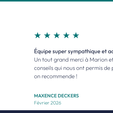
Excellente expérience !
Équipe super sympathique et 
Je recommande vivement cette 
Un tout grand merci à Marion et
conseils qui nous ont permis de
on recommende !
ALEXANDRE TUBIANA
Février 2026
MAXENCE DECKERS
SARAH SIMON
Février 2026
Janvier 2026