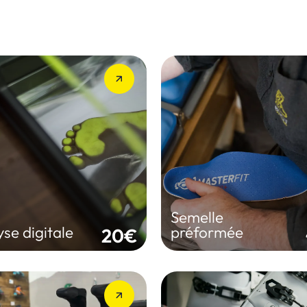
Semelle
yse digitale
préformée
se précise du pied pour
Améliore le confort et le
glage optimal
maintien du pied
Semelle
RÉSERVER
RÉSERVER
se digitale
préformée
20€