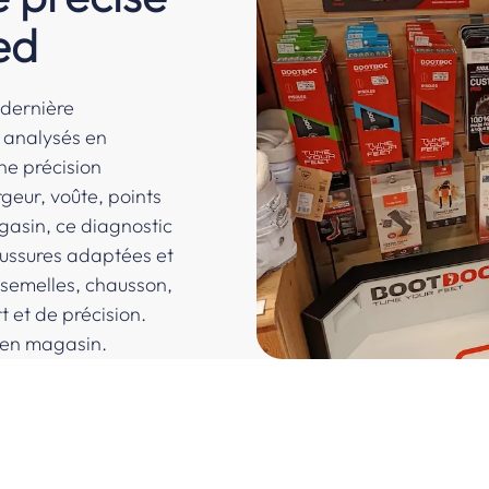
ed
 dernière
t analysés en
ne précision
rgeur, voûte, points
gasin, ce diagnostic
aussures adaptées et
(semelles, chausson,
t et de précision.
 en magasin.