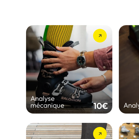
Analyse
mécanique
Anal
Analyse de vos appuis et de
Analy
votre posture
un ré
Analyse
RÉSERVER
10€
mécanique
Analy