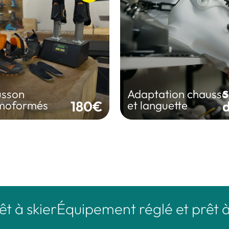
Adaptation chausson 
sson thermoformés
languette
sson adapté à votre
Ajustement ciblé pour
pour plus de confort
améliorer maintien et c
s
sson
Adaptation chausso
RÉSERVER
RÉSERVER
180€
d
moformés
et languette
 skier
Équipement réglé et prêt à sk