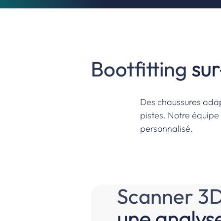
Bootfitting
sur
Des chaussures adapté
pistes. Notre équip
personnalisé.
Scanner
3
une analyse