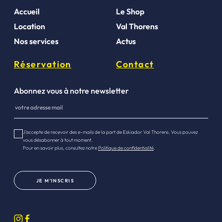
Accueil
Le Shop
Location
Val Thorens
Nos services
Actus
Réservation
Contact
Abonnez vous à notre newsletter
J’accepte de recevoir des e-mails de la part de Eskiador Val Thorens. Vous pouvez
vous désabonner à tout moment.
Pour en savoir plus, consultez notre
Politique de confidentialité
.
JE M’INSCRIS