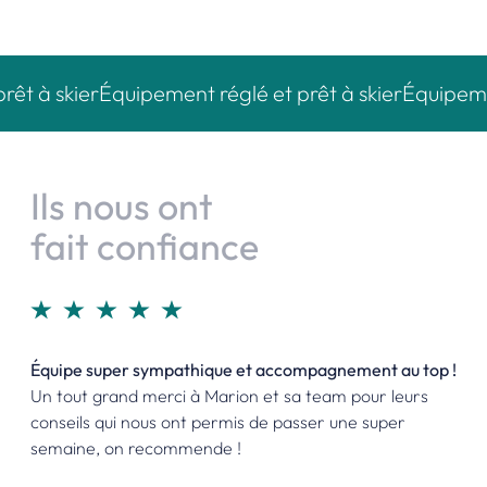
à skier
Équipement réglé et prêt à skier
Équipement ré
Ils
nous
ont
fait
confiance
Excellente expérience !
Équipe super sympathique et accompagnement au top !
Je recommande vivement cette boutique !
Un tout grand merci à Marion et sa team pour leurs
conseils qui nous ont permis de passer une super
semaine, on recommende !