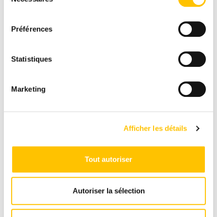
du
consentement
Préférences
Statistiques
Analyse
Marketing
mécanique
Analyse de vos appuis et de votre posture
Analyse
10€
Afficher les détails
mécanique
RÉSERVER
Tout autoriser
Autoriser la sélection