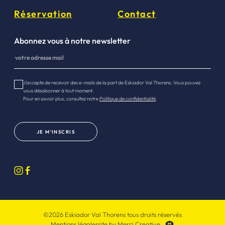
Réservation
Contact
Abonnez vous à notre newsletter
J’accepte de recevoir des e-mails de la part de Eskiador Val Thorens. Vous pouvez
vous désabonner à tout moment.
Pour en savoir plus, consultez notre
Politique de confidentialité
.
JE M’INSCRIS
©2026 Eskiador Val Thorens tous droits réservés
Mentions légales
site by Merci Creative