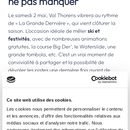
ne pas manquer
Le samedi 2 mai, Val Thorens vibrera au rythme
de « La Grande Dernière », qui vient clôturer la
saison. L’occasion idéale de mêler
ski et
festivités
, avec de nombreuses animations
gratuites, la course Big Der’, le Waterslide, une
grande tombola, etc. C’est un vrai moment de
convivialité à partager et la possibilité de
dévaler les pistes une dernière fois avant de
ranger les skis. Toutes les informations sont à
retrouver sur le
site web de l’Office de Tourisme
.
Et quand bien même vous ne seriez pas
Ce site web utilise des cookies.
disponible pour cet événement, vous avez
Les cookies nous permettent de personnaliser le contenu
encore toute une semaine pour venir
skier à Val
et les annonces, d'offrir des fonctionnalités relatives aux
Tho
!
médias sociaux et d'analyser notre trafic. Nous
partageons également des informations sur l'utilisation de