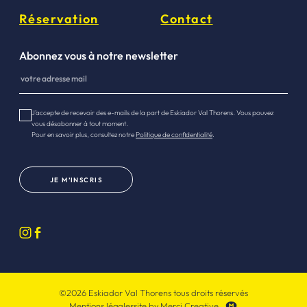
Réservation
Contact
Abonnez vous à notre newsletter
J’accepte de recevoir des e-mails de la part de Eskiador Val Thorens. Vous pouvez
vous désabonner à tout moment.
Pour en savoir plus, consultez notre
Politique de confidentialité
.
JE M’INSCRIS
©2026 Eskiador Val Thorens tous droits réservés
Mentions légales
site by Merci Creative