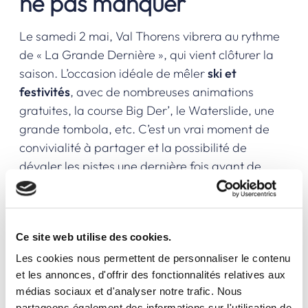
ne pas manquer
Le samedi 2 mai, Val Thorens vibrera au rythme
de « La Grande Dernière », qui vient clôturer la
saison. L’occasion idéale de mêler
ski et
festivités
, avec de nombreuses animations
gratuites, la course Big Der’, le Waterslide, une
grande tombola, etc. C’est un vrai moment de
convivialité à partager et la possibilité de
dévaler les pistes une dernière fois avant de
ranger les skis. Toutes les informations sont à
retrouver sur le
site web de l’Office de Tourisme
.
Et quand bien même vous ne seriez pas
Ce site web utilise des cookies.
disponible pour cet événement, vous avez
Les cookies nous permettent de personnaliser le contenu
encore toute une semaine pour venir
skier à Val
et les annonces, d'offrir des fonctionnalités relatives aux
Tho
!
médias sociaux et d'analyser notre trafic. Nous
partageons également des informations sur l'utilisation de