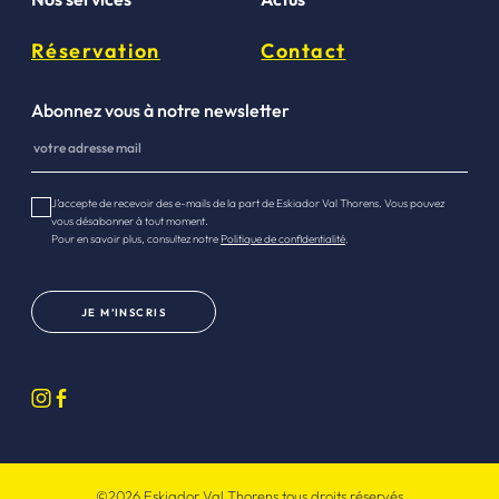
Réservation
Contact
Abonnez vous à notre newsletter
J’accepte de recevoir des e-mails de la part de Eskiador Val Thorens. Vous pouvez
vous désabonner à tout moment.
Pour en savoir plus, consultez notre
Politique de confidentialité
.
JE M’INSCRIS
©2026 Eskiador Val Thorens tous droits réservés