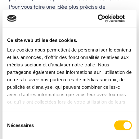
Pour vous faire une idée plus précise de
l’événement, n’hésitez pas à consulter la
vidéo
récapitulative du Ski Force 2025
.
Ce lundi 19 janvier, une partie de l’équipe
Ce site web utilise des cookies.
de
Sport 2000 Eskiador
a ainsi fait le
Les cookies nous permettent de personnaliser le contenu
déplacement à Courchevel pour discuter avec
et les annonces, d'offrir des fonctionnalités relatives aux
les fournisseurs, découvrir les nouveautés,
médias sociaux et d'analyser notre trafic. Nous
essayer divers modèles de ski sur le domaine
partageons également des informations sur l'utilisation de
skiable, etc.
notre site avec nos partenaires de médias sociaux, de
Les plus grands noms de la glisse étaient
publicité et d'analyse, qui peuvent combiner celles-ci
représentés, ce qui nous a permis de
tester des
avec d'autres informations que vous leur avez fournies
ou qu'ils ont collectées lors de votre utilisation de leurs
skis et chaussures
de marques de référence
services.
comme
Atomic, Salomon, Elan, Head, Blizzard,
Sélection
Racoon, Rossignol, Dynastar et Scott
. Reste
Nécessaires
du
maintenant à déterminer quels modèles précis
consentement
viendront agrémenter les rayons de