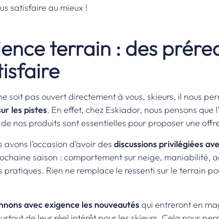
s satisfaire au mieux !
ience terrain : des prére
isfaire
ne soit pas ouvert directement à vous, skieurs, il nous p
r les pistes
. En effet, chez Eskiador, nous pensons que l
 de nos produits sont essentielles pour proposer une offr
s avons l’occasion d’avoir des
discussions privilégiées av
prochaine saison : comportement sur neige, maniabilité, 
s pratiques. Rien ne remplace le ressenti sur le terrain p
onnons avec exigence les nouveautés
qui entreront en ma
rtout de leur réel intérêt pour les skieurs. Cela nous perm