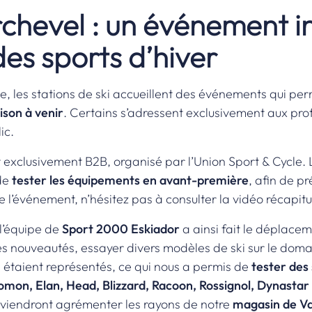
rchevel : un événement 
des sports d’hiver
le, les stations de ski accueillent des événements qui p
ison à venir
. Certains s’adressent exclusivement aux profe
ic.
exclusivement B2B, organisé par l’Union Sport & Cycle. L’o
 de
tester les équipements en avant-première
, afin de p
e l’événement, n’hésitez pas à consulter la
vidéo récapitu
 l’équipe de
Sport 2000 Eskiador
a ainsi fait le déplace
les nouveautés, essayer divers modèles de ski sur le domai
e étaient représentés, ce qui nous a permis de
tester des 
omon, Elan, Head, Blizzard, Racoon, Rossignol, Dynastar 
 viendront agrémenter les rayons de notre
magasin de Va