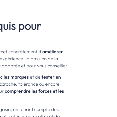
quis pour
ermet concrètement d’
améliorer
’expérience, la passion de la
e adaptée et pour vous conseiller.
ec les marques
et de
tester en
accroche, tolérance ou encore
our
comprendre les forces et les
gasin, en tenant compte des
et d’affiner notre offre et de