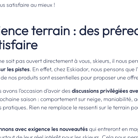
s satisfaire au mieux !
ience terrain : des prére
isfaire
ne soit pas ouvert directement à vous, skieurs, il nous p
r les pistes
. En effet, chez Eskiador, nous pensons que l
 de nos produits sont essentielles pour proposer une offr
s avons l’occasion d’avoir des
discussions privilégiées av
prochaine saison : comportement sur neige, maniabilité, 
s pratiques. Rien ne remplace le ressenti sur le terrain p
onnons avec exigence les nouveautés
qui entreront en ma
rtout de leur réel intérêt pour les skieurs. Cela nous perm