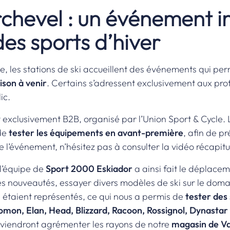
rchevel : un événement 
des sports d’hiver
le, les stations de ski accueillent des événements qui p
ison à venir
. Certains s’adressent exclusivement aux profe
ic.
exclusivement B2B, organisé par l’Union Sport & Cycle. L’o
 de
tester les équipements en avant-première
, afin de p
e l’événement, n’hésitez pas à consulter la
vidéo récapitu
 l’équipe de
Sport 2000 Eskiador
a ainsi fait le déplace
les nouveautés, essayer divers modèles de ski sur le domai
e étaient représentés, ce qui nous a permis de
tester des 
omon, Elan, Head, Blizzard, Racoon, Rossignol, Dynastar 
 viendront agrémenter les rayons de notre
magasin de Va