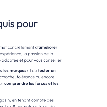
quis pour
ermet concrètement d’
améliorer
’expérience, la passion de la
e adaptée et pour vous conseiller.
ec les marques
et de
tester en
accroche, tolérance ou encore
our
comprendre les forces et les
gasin, en tenant compte des
et d’affiner notre offre et de